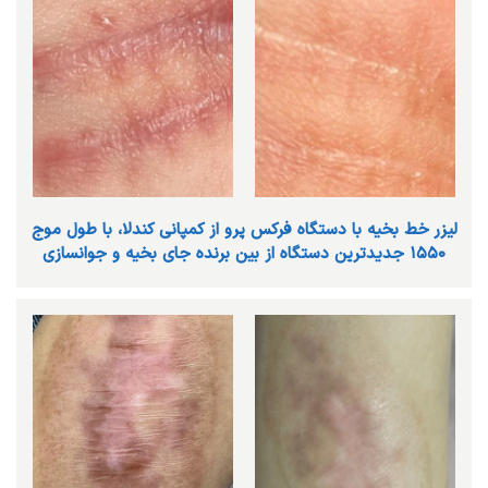
ليزر خط بخيه با دستگاه فركس پرو از كمپاني كندلا، با طول موج
١٥٥٠ جديدترين دستگاه از بين برنده جاي بخيه و جوانسازي