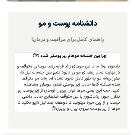
دانشنامه پوست و مو
راھنمای کامل برای مراقبت و درمان!
چرا بین جلسات موهام زیر پوستی شده ؟😐
ج
یادتون نره❗️ ما با لیزر موهای زائد قراره رشد موها رو متوقف و
اگه مشکل
در نهایت تمام ریشه ی مو رو نابود کنیم بین جلسات لیزر که
خاصی مصر
هنوز ریشه مو به طور کامل نابود نشده اما رشد مو متوقف
حساسه یا
شده ممکنه گاها حالت زیر پوستی شدن موهارو مشاهده
رفتی! حتم
کنید، خب این یعنی موها توان بیرون اومدن از زیر پوست رو
ندارن چون رشدشون با لیزر متوقف شدهاین حالت دائمی
نیست و از بین میره میتونید تا دوهفته بعد لیزر شیو نکنید تا
موها از زیر پوست بیرون بیان و بریزن😌