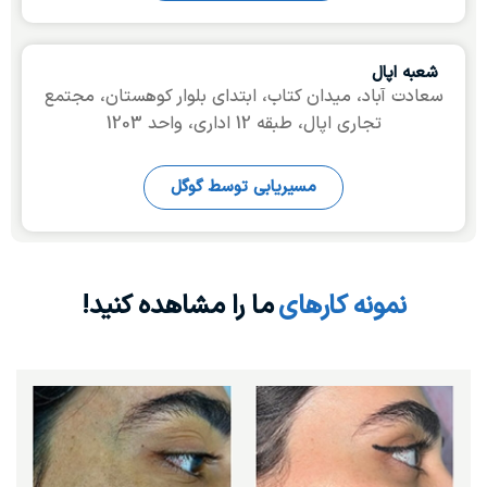
شعبه اپال
سعادت آباد، میدان کتاب، ابتدای بلوار کوھستان، مجتمع
تجاری اپال، طبقه 12 اداری، واحد 1203
مسیریابی توسط گوگل
نمونه کارھای
ما را مشاھده کنید!