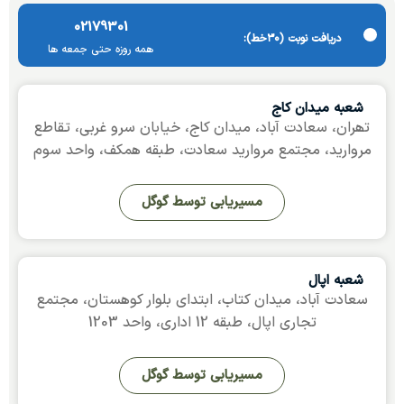
02179301
دریافت نوبت (٣٠خط):
ھمه روزه حتی جمعه ھا
شعبه میدان کاج
تھران، سعادت آباد، میدان کاج، خیابان سرو غربی، تقاطع
مروارید، مجتمع مروارید سعادت، طبقه ھمکف، واحد سوم
مسیریابی توسط گوگل
شعبه اپال
سعادت آباد، میدان کتاب، ابتدای بلوار کوھستان، مجتمع
تجاری اپال، طبقه 12 اداری، واحد 1203
مسیریابی توسط گوگل