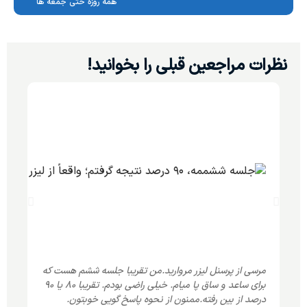
ھمه روزه حتی جمعه ھا
نظرات مراجعین قبلی را بخوانید!
سلام
مرسی از پرسنل لیزر مروارید.من تقریبا جلسه ششم هست که
نداش
برای ساعد و ساق پا میام. خیلی راضی بودم. تقریبا 80 یا 90
درصد از بین رفته.ممنون از نحوه پاسخ گویی خوبتون.