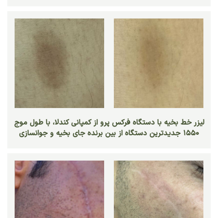
ليزر خط بخيه با دستگاه فركس پرو از كمپاني كندلا، با طول موج
١٥٥٠ جديدترين دستگاه از بين برنده جاي بخيه و جوانسازي