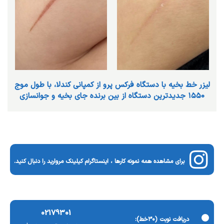
ليزر خط بخيه با دستگاه فركس پرو از كمپاني كندلا، با طول موج
١٥٥٠ جديدترين دستگاه از بين برنده جاي بخيه و جوانسازي
برای مشاهده همه نمونه کارها ، اینستاگرام کیلینک مروارید را دنبال کنید.
02179301
دریافت نوبت (٣٠خط):