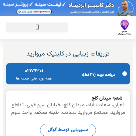
تزریقات زیبایی در کلینیک مروارید
02179301
دریافت نوبت (٣٠خط):
ھمه روزه حتی جمعه ھا
شعبه میدان کاج
تھران، سعادت آباد، میدان کاج، خیابان سرو غربی، تقاطع
مروارید، مجتمع مروارید سعادت، طبقه ھمکف، واحد سوم
مسیریابی توسط گوگل