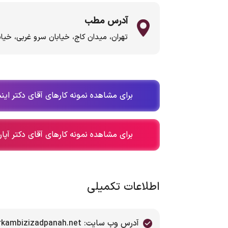
آدرس مطب
تهران، میدان کاج، خیابان سرو غربی، خیابان مروارید، پل
برای مشاهده نمونه کارهای آقای دکتر اینس
برای مشاهده نمونه کارهای آقای دکتر آپار
اطلاعات تکمیلی
آدرس وب سایت: www.drkambizizadpanah.net