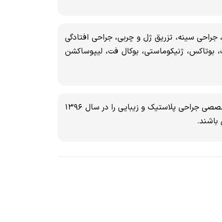
 جراحی سینه، تزریق ژل و چربی، جراحی افتادگی
، بوتاکس، ژنیکوماستی، بوکال فت، لیپوساکشن
سوابق: دکتر کامبیز ایزد پناه مدرک فوق تخصصی جراحی پلاستیک و زیبایی را در سال ۱۳۹۶
باشند.