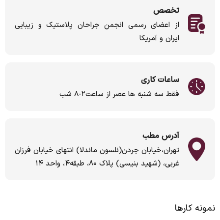
تخصص
از اعضای رسمی انجمن جراحان پلاستیک و زیبایی
ایران و آمریکا
ساعات کاری
فقط سه شنبه ها عصر از ساعت۲-۸ شب
آدرس مطب
تهران،خیابان جردن(نلسون ماندلا) انتهای خیابان فرزان
غربی، (شهید بنیسی) پلاک ۸۰، طبقه۴، واحد ۱۴
نمونه کارها