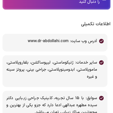
را دنبال کنید
اطلاعات تکمیلی
آدرس وب سایت: www.dr-abdollahi.com
سایر خدمات: ژنیکوماستی، لیپوساکشن، بلفاروپلاستی،
ماموپلاستی، ابدومینوپلاستی، جراحی بینی، پروتز سینه
و غیره
سوابق: با 15 سال تجربه، کلینیک جراحی زیبایى دکتر
سیده مطهره عبدالهی ادعا دارد که جزو یکى از بهترین و
مجهزترین مراکز زیبایى تهران مى‌باشد.