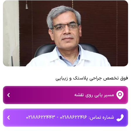
فوق تخصص جراحی پلاستک و زیبایی
مسیر یابی روی نقشه
شماره تماس: 02188622416 - 02188622443