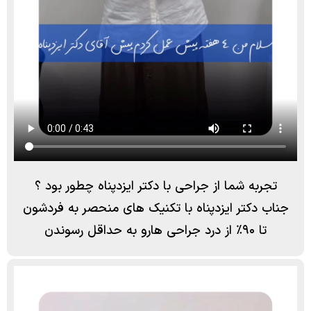
تجربه شما از جراحی با دکتر ایزدپناه چطور بود ؟
جناب دکتر ایزدپناه با تکنیک های منحصر به فردشون
تا ۹۰٪ از درد جراحی هارو به حداقل رسوندن