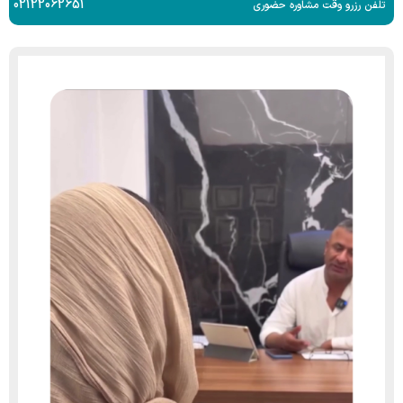
02122062651
تلفن رزرو وقت مشاوره حضوری