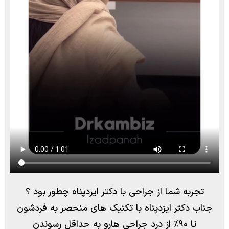
تجربه شما از جراحی با دکتر ایزدپناه چطور بود ؟
جناب دکتر ایزدپناه با تکنیک های منحصر به فردشون
تا ۹۰٪ از درد جراحی هارو به حداقل رسوندن