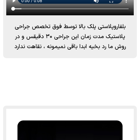
بلفاروپلاستي پلك بالا توسط فوق تخصص جراحي
پلاستيك مدت زمان اين جراحي ٣٠ دقيقس و در
روش ما رد بخيه ابدا باقي نميمونه ، نقاهت ندارد
برای مشاهده نمونه کارها در اینستاگرام دایرکت دهید.
drkambizizadpanah@