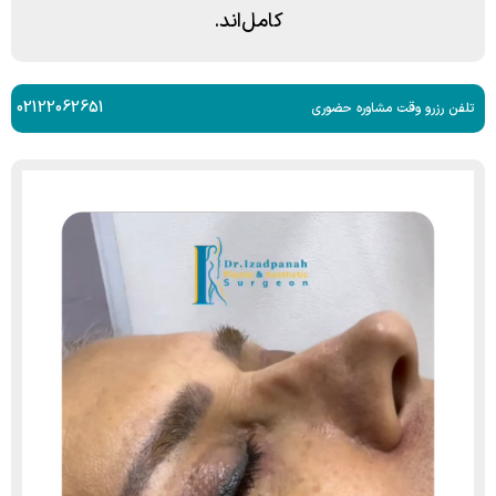
کامل‌اند.
02122062651
تلفن رزرو وقت مشاوره حضوری