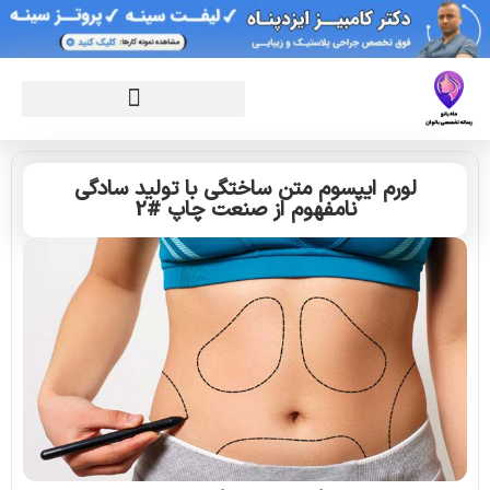
لورم ایپسوم متن ساختگی با تولید سادگی
نامفهوم از صنعت چاپ #2