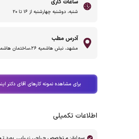
ساعات کاری
شنبه، دوشنبه چهارشنبه از 16 تا 20
آدرس مطب
مشهد، نبش هاشمیه ۲۶،ساختمان هاشمیه | مشهد،احمدآباد،عارف۳،ساختمان یاس
برای مشاهده نمونه کارهای آقای دکتر اینس
اطلاعات تکمیلی
سوابق: متخصص جراحي زيبايی بورد تخ