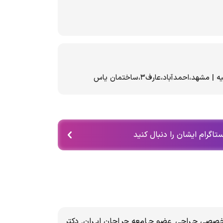
تاگرام ایشان را دنبال کنید
صصي جراحی عضو جامعه جراحان ایران. دکتر