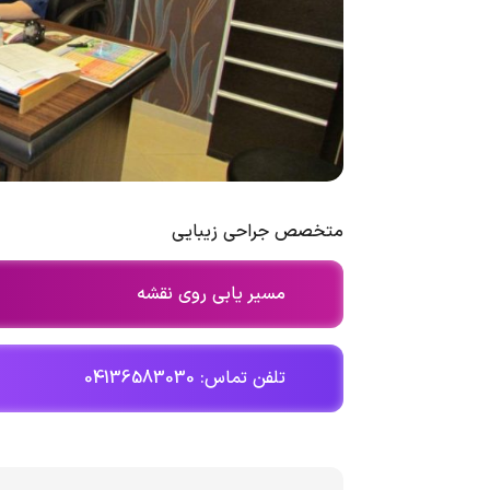
متخصص جراحی زیبایی
مسیر یابی روی نقشه
تلفن تماس: 04136583030