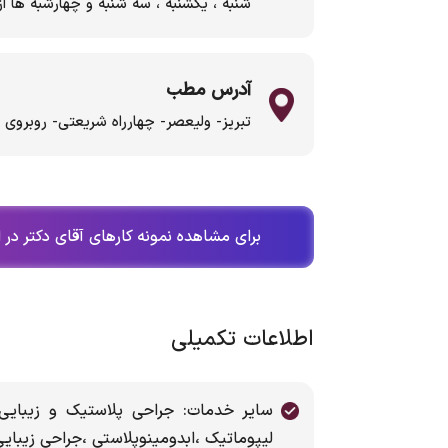
شنبه ، یکشنبه ، سه شنبه و چهارشبه ها از ساعت 4 ب
آدرس مطب
تبریز- ولیعصر- چهارراه شریعتی- روبروی 
برای مشاهده نمونه کارهای آقای دکتر در 
اطلاعات تکمیلی
سایر خدمات: جراحی پلاستیک و زیبایی 
لیپوماتیک ،ابدومینوپلاستی ،جراحی زیبایی