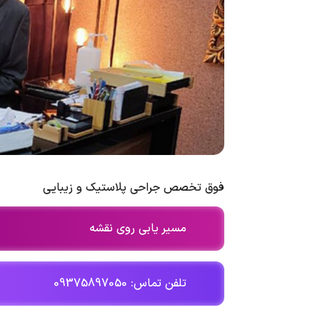
فوق تخصص جراحی پلاستیک و زیبایی
مسیر یابی روی نقشه
تلفن تماس: 09375897050