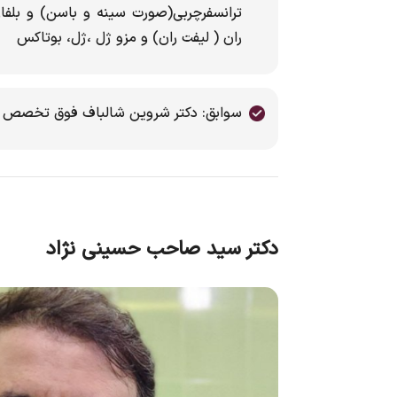
ترانسفرچربی(صورت سینه و باسن) و بلفار
ران ( لیفت ران) و مزو ژل ،ژل، بوتاکس
سوابق: دکتر شروین شالباف فوق تخصص جر
دکتر سید صاحب حسینی نژاد