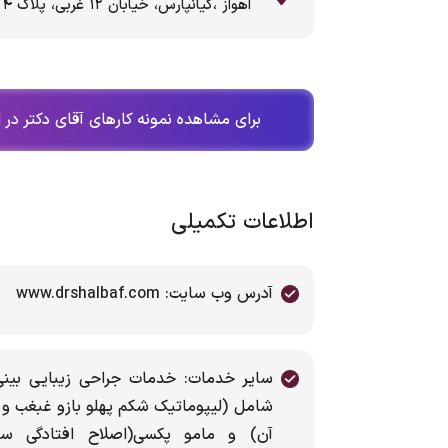
اهواز ،کیانپارس، خیابان ۱۲ غربی، پلاک ۴
برای مشاهده نمونه کارهای آقای دکتر در 
اطلاعات تکمیلی
آدرس وب سایت: www.drshalbaf.com
سایر خدمات: خدمات جراحی زیبایی بینی
شامل (لیپوماتیک شکم پهلو بازو غبغب و ب
آن) و مامو پکسی(اصلاح افتادگی سینه