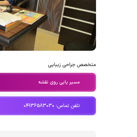
متخصص جراحی زیبایی
مسیر یابی روی نقشه
تلفن تماس: 04136583030