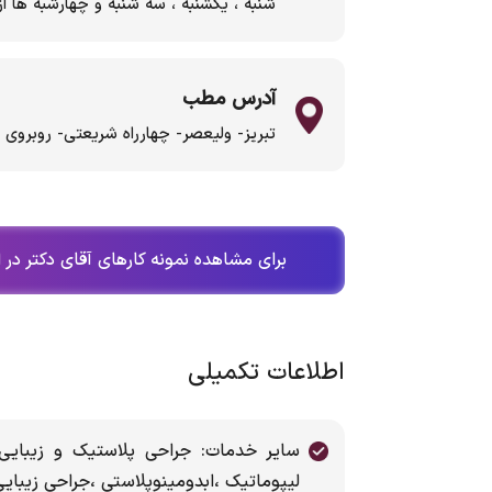
شنبه ، یکشنبه ، سه شنبه و چهارشبه ها از ساعت 4 ب
آدرس مطب
تبریز- ولیعصر- چهارراه شریعتی- روبروی 
برای مشاهده نمونه کارهای آقای دکتر در 
اطلاعات تکمیلی
سایر خدمات: جراحی پلاستیک و زیبایی 
لیپوماتیک ،ابدومینوپلاستی ،جراحی زیبایی