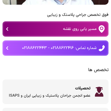
فوق تخصص جراحی پلاستک و زیبایی
مسیر یابی روی نقشه
شماره تماس: 02188622416 - 02188622443
تخصص ها
تحصیلات
عضو انجمن جراحان پلاستیک و زیبایی ایران و ISAPS