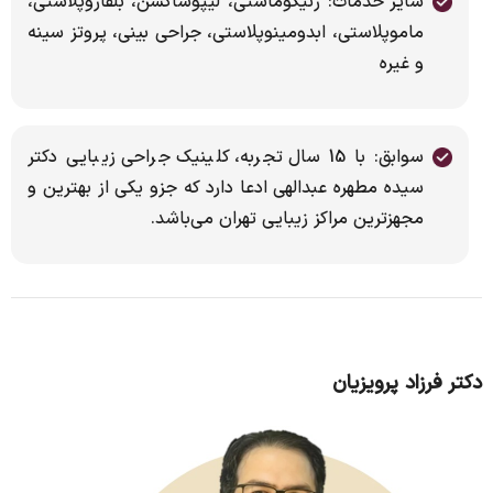
سایر خدمات: ژنیکوماستی، لیپوساکشن، بلفاروپلاستی،
ماموپلاستی، ابدومینوپلاستی، جراحی بینی، پروتز سینه
و غیره
سوابق: با 15 سال تجربه، کلینیک جراحی زیبایى دکتر
سیده مطهره عبدالهی ادعا دارد که جزو یکى از بهترین و
مجهزترین مراکز زیبایى تهران مى‌باشد.
دکتر فرزاد پرویزیان