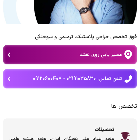
فوق تخصص جراحی پلاستیک، ترمیمی و سوختگی
مسیر یابی روی نقشه
تلفن تماس: 02191035830 - 09120600407
تخصص ها
تحصیلات
عضو بنیاد ملی نخبگان ایران، عضو هیئت علمی