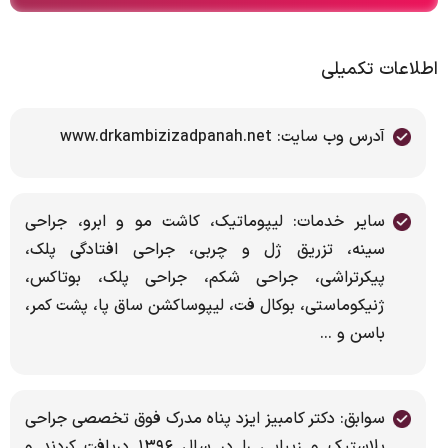
اطلاعات تکمیلی
آدرس وب سایت: www.drkambizizadpanah.net
سایر خدمات: لیپوماتیک، کاشت مو و ابرو، جراحی
سینه، تزریق ژل و چربی، جراحی افتادگی پلک،
پیکرتراشی، جراحی شکم، جراحی پلک، بوتاکس،
ژنیکوماستی، بوکال فت، لیپوساکشن ساق پا، پشت کمر،
باسن و ...
سوابق: دکتر کامبیز ایزد پناه مدرک فوق تخصصی جراحی
پلاستیک و زیبایی را در سال ۱۳۹۶ دریافت کردند و