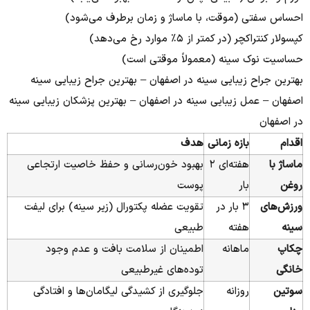
احساس سفتی (موقت، با ماساژ و زمان برطرف می‌شود)
کپسولار کنتراکچر (در کمتر از ۵٪ موارد رخ می‌دهد)
حساسیت نوک سینه (معمولاً موقتی است)
بهترین جراح زیبایی سینه در اصفهان – بهترین جراح زیبایی سینه
اصفهان – عمل زیبایی سینه در اصفهان – بهترین پزشکان زیبایی سینه
در اصفهان
اقدام
بازه زمانی
هدف
ماساژ با
هفته‌ای ۲
بهبود خون‌رسانی و حفظ خاصیت ارتجاعی
روغن
بار
پوست
ورزش‌های
۳ بار در
تقویت عضله پکتورال (زیر سینه) برای لیفت
سینه
هفته
طبیعی
چکاپ
ماهانه
اطمینان از سلامت بافت و عدم وجود
خانگی
توده‌های غیرطبیعی
سوتین
روزانه
جلوگیری از کشیدگی لیگامان‌ها و افتادگی