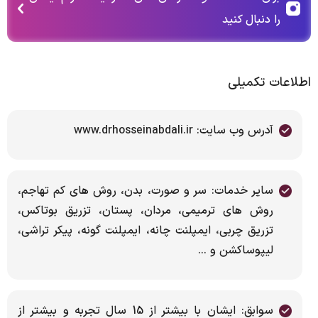
را دنبال کنید
اطلاعات تکمیلی
آدرس وب سایت: www.drhosseinabdali.ir
سایر خدمات: سر و صورت، بدن، روش های کم تهاجم،
روش های ترمیمی، مردان، پستان، تزریق بوتاکس،
تزریق چربی، ایمپلنت چانه، ایمپلنت گونه، پیکر تراشی،
لیپوساکشن و ...
سوابق: ایشان با بیشتر از 15 سال تجربه و بیشتر از