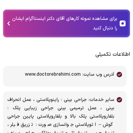
برای مشاهده نمونه کارهای آقای دکتر اینستاگرام ایشان
را دنبال کنید
اطلاعات تکمیلی
آدرس وب سایت: www.doctorebrahimi.com
سایر خدمات: جراحی بینی : راینوپلاستی ، عمل انحراف
بینی ، عمل ترمیمی بینی جراحی زیبایی پلک :
بلفاروپلاستی پلک بالا و بلفاروپلاستی پایین جراحی
گوش – اتوپلاستی جوانسازی صورت : تزریق فیلر ،
تزریق چربی ، تزریق ژل و تزریق بوتاکس جراحی سینه :