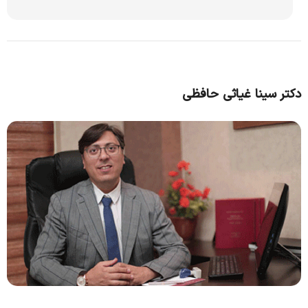
دکتر سینا غیاثی حافظی