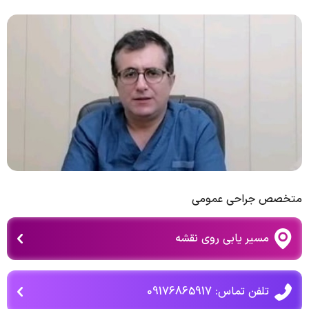
متخصص جراحی عمومی
مسیر یابی روی نقشه
تلفن تماس: 09176865917