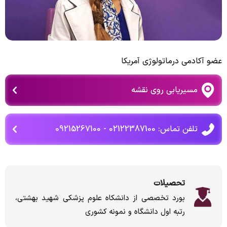
عضو آکادمی درماتولوژی آمریکا
مسیریابی روی نقشه
تلفن تماس: 02122387100 - 09215267100
تحصیلات
بورد تخصصى از دانشكاه علوم پزشكى شهيد بهشتی،
رتبه اول دانشگاه و نمونه كشورى