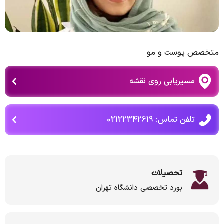
متخصص پوست و مو
مسیریابی روی نقشه
تلفن تماس: 02122342619
تحصیلات
بورد تخصصی دانشگاه تهران