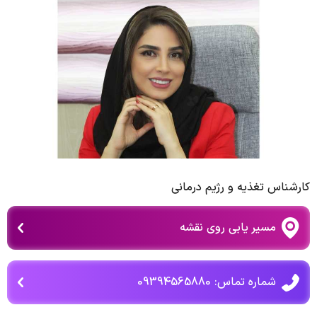
کارشناس تغذیه و رژیم درمانی
مسیر یابی روی نقشه
شماره تماس: 09394565880