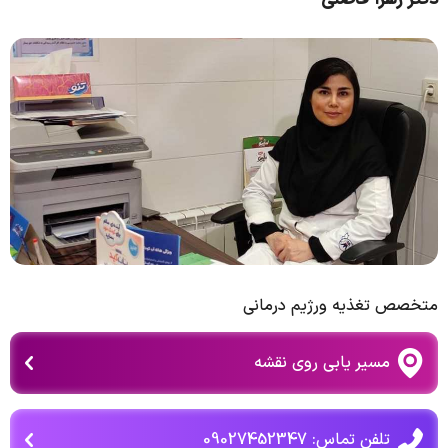
متخصص تغذيه ورژيم درمانی
مسیر یابی روی نقشه
تلفن تماس: 09027452347