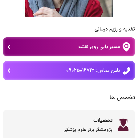
تغذیه و رژیم درمانی
مسیر یابی روی نقشه
تلفن تماس: 09025016713
تخصص ها
تحصیلات
پژوهشگر برتر علوم پزشکی