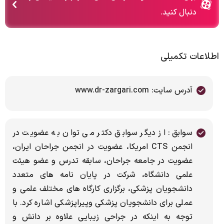
دنبال کنید.
اطلاعات تکمیلی
آدرس سایت: www.dr-zargari.com
سوابق: از دیگر سوابق دکتر می توان به عضویت در
انجمن CTS امريكا، عضويت در انجمن جراحان ايران،
عضويت در جامعه جراحان، سابقه تدرس و عضو هيئت
علمي دانشگاه، شركت در پايان نامه هاي متعدد
دانشجويان پزشكي، برگزاري كارگاه هاي مختلف علمي و
عملي براي دانشجويان پزشكي وپيراپزشكي اشاره کرد. با
توجه به اینکه در جراحی زیبایی علاوه بر دانش و