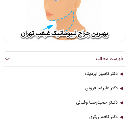
فهرست مطالب
دکتر کامبیز ایزدپناه
دکتر علیرضا فروتن
دکــتر حمیدرضــا وفــائی
دکتر کاظم زرگری