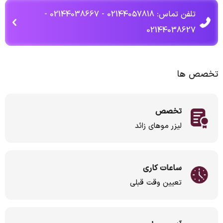
تلفن تماس: 02144057818 - 02144038667 -
02144038627
تخصص ها
تخصص
لیزر موهای زائد
ساعات کاری
تعیین وقت قبلی