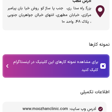
آدرس مطب
بزرگراه ستاری، جنب پاساژ کوروش خیابان پیامبر
مرکزی، خیابان مطهری، انتهای خیاان جواهریان جنوبی
، پلاک 48، واحد 10
نمونه کارها
برای مشاهده نمونه کارهای این کلینیک در اینستاگرام
کلیک کنید
اطلاعات تکمیلی
آدرس وب سایت: www.moozhanclinic.com