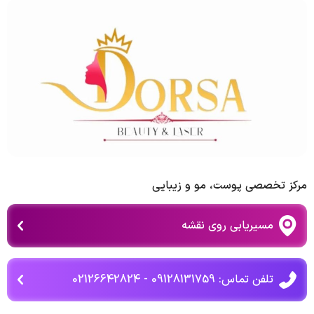
مرکز تخصصی پوست، مو و زیبایی
مسیریابی روی نقشه
تلفن تماس: 09128131759 - 02126642824