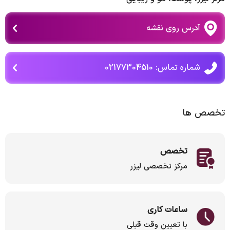
آدرس روی نقشه
شماره تماس: 02177304510
تخصص ها
تخصص
مرکز تخصصی لیزر
ساعات کاری
با تعیین وقت قبلی