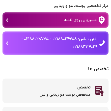
مرکز تخصصی پوست، مو و زیبایی
مسیریابی روی نقشه
تلفن تماس: 02188024459 - 02188028775 -
02188334029
تخصص ها
تخصص
متخصص پوست مو زیبایی و لیزر