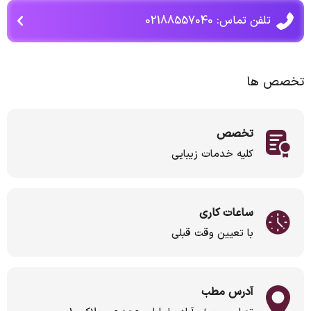
تلفن تماس: 02188557040
تخصص ها
تخصص
کلیه خدمات زیبایی
ساعات کاری
با تعیین وقت قبلی
آدرس مطب