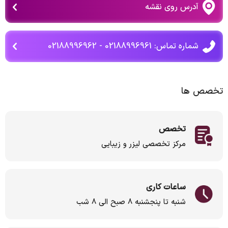
آدرس روی نقشه
شماره تماس: 02188996961 - 02188996962
تخصص ها
تخصص
مرکز تخصصی لیزر و زیبایی
ساعات کاری
شنبه تا پنجشنبه ۸ صبح الی ۸ شب