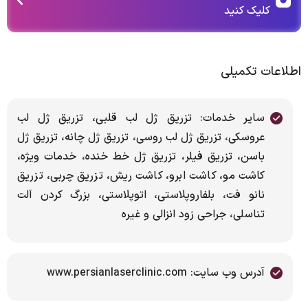
کلیک کنید
اطلاعات تکمیلی
سایر خدمات: تزریق ژل لب قلبی، تزریق ژل لب
عروسکی، تزریق ژل لب روسی، تزریق ژل چانه، تزریق ژل
باسن، تزریق فیلر، تزریق ژل خط خنده، خدمات ویژه،
کاشت مو، کاشت ابرو، کاشت ریش، تزریق چربی، تزریق
نانو فت، بلفاروپلاستی، اتوپلاستی، بزرگ کردن آلت
تناسلی، جراحی زود انزالی و غیره
آدرس وب سایت: www.persianlaserclinic.com