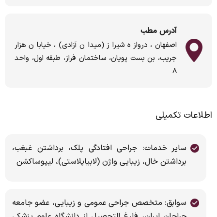
آدرس مطب
اصفهان، دروازه شیراز (میدان آزادی)، خیابان هزار
جریب، بن بست پویان، ساختمان فراز، طبقه اول، واحد
۸
اطلاعات تکمیلی
سایر خدمات: جراحی افتادگی پلک، برداشتن غبغب،
برداشتن خال، زیبایی واژن (لابیاپلاستی)، لیپوساکشن
سوابق: متخصص جراحی عمومی و زیبایی، عضو جامعه
جراحان ایران، فارغ التحصیل از دانشگاه علوم پزشکی