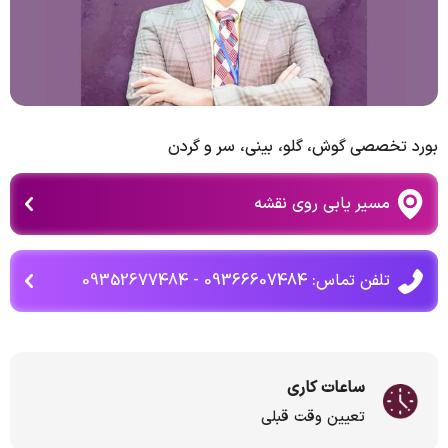
بورد تخصصی‌ گوش، گلو، بینی، سر و گردن
مسیر یابی روی نقشه
تلفن تماس: 09366607484 - 09352677484
ساعات کاری
تعیین وقت قبلی