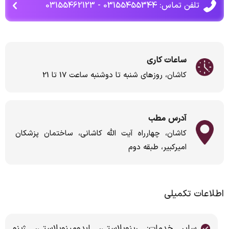
تلفن تماس: 03155455344 - 03155462123
ساعات کاری
کاشان، روزهای شنبه تا دوشنبه ساعت 17 تا 21
آدرس مطب
کاشان، چهارراه آیت الله کاشانی، ساختمان پزشکان
امیرکبیر، طبقه دوم
اطلاعات تکمیلی
سایر خدمات: رینوپلاستی، ابدومینوپلاستی، ژینو