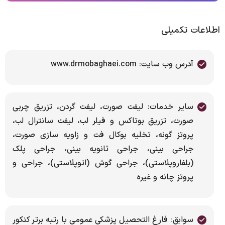
اطلاعات تکمیلی
آدرس وب سایت: www.drmobaghaei.com
سایر خدمات: لیفت صورت، لیفت گردن، تزریق چربی
صورت، تزریق بوتاکس و فیلر لب، لیفت سانترال لب،
پروتز گونه، تخلیه بوکال فت و زاویه سازی صورت،
جراحی بینی، جراحی ثانویه بینی، جراحی پلک
(بلفاروپلاستی)، جراحی گوش (اتوپلاستی)، جراحی و
پروتز چانه و غیره
سوابق: فارغ التحصیل پزشکی عمومی با رتبه برتر کنکور