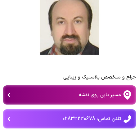
جراح و متخصص پلاستیک و زیبایی
مسیر یابی روی نقشه
تلفن تماس: 02833230678