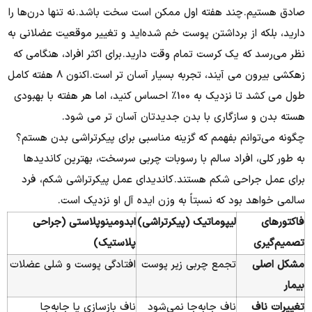
صادق هستیم. چند هفته اول ممکن است سخت باشد. نه تنها درن‌ها را
دارید، بلکه از برداشتن پوست خم شده‌اید و تغییر موقعیت عضلانی به
نظر می‌رسد که یک کرست تمام وقت دارید. برای اکثر افراد، هنگامی که
زهکشی بیرون می آیند، تجربه بسیار آسان تر است. اکنون 8 هفته کامل
طول می کشد تا نزدیک به 100٪ احساس کنید، اما هر هفته با بهبودی
هسته بدن و سازگاری با بدن جدیدتان آسان تر می شود.
چگونه می‌توانم بفهمم که گزینه مناسبی برای پیکرتراشی بدن هستم؟
به طور کلی، افراد سالم با رسوبات چربی سرسخت، بهترین کاندیدها
برای عمل جراحی شکم هستند. کاندیدای عمل پیکرتراشی شکم، فرد
سالمی خواهد بود که نسبتاً به وزن ایده آل او نزدیک است.
فاکتورهای
لیپوماتیک (پیکرتراشی)
ابدومینوپلاستی (جراحی
تصمیم‌گیری
پلاستیک)
مشکل اصلی
تجمع چربی زیر پوست
افتادگی پوست و شلی عضلات
بیمار
تغییرات ناف
ناف جابه‌جا نمی‌شود
ناف بازسازی یا جابه‌جا