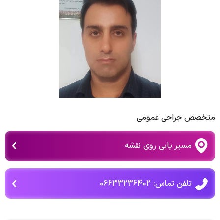
متخصص جراحی عمومی
مسیر یابی روی نقشه
تلفن تماس: 06633236402