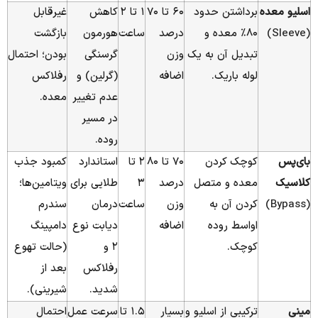
اسلیو معده
برداشتن حدود
۶۰ تا ۷۰
۱ تا ۲
کاهش
غیرقابل
(Sleeve)
۸۰٪ معده و
درصد
ساعت
هورمون
بازگشت
تبدیل آن به یک
وزن
گرسنگی
بودن؛ احتمال
لوله باریک.
اضافه
(گرلین) و
رفلاکس
عدم تغییر
معده.
در مسیر
روده.
بای‌پس
کوچک کردن
۷۰ تا ۸۰
۲ تا
استاندارد
کمبود جذب
کلاسیک
معده و متصل
درصد
۳
طلایی برای
ویتامین‌ها؛
(Bypass)
کردن آن به
وزن
ساعت
درمان
سندرم
اواسط روده
اضافه
دیابت نوع
دامپینگ
کوچک.
۲ و
(حالت تهوع
رفلاکس
بعد از
شدید.
شیرینی).
مینی
ترکیبی از اسلیو و
بسیار
۱.۵ تا
سرعت عمل
احتمال