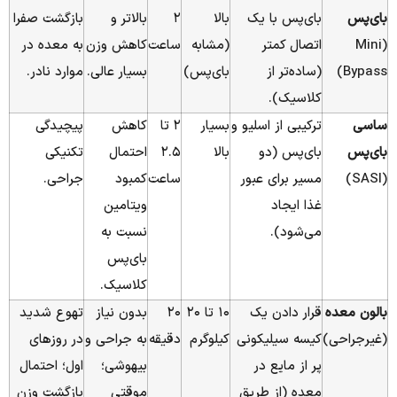
بای‌پس
بای‌پس با یک
بالا
۲
بالاتر و
بازگشت صفرا
(Mini
اتصال کمتر
(مشابه
ساعت
کاهش وزن
به معده در
Bypass)
(ساده‌تر از
بای‌پس)
بسیار عالی.
موارد نادر.
کلاسیک).
ساسی
ترکیبی از اسلیو و
بسیار
۲ تا
کاهش
پیچیدگی
بای‌پس
بای‌پس (دو
بالا
۲.۵
احتمال
تکنیکی
(SASI)
مسیر برای عبور
ساعت
کمبود
جراحی.
غذا ایجاد
ویتامین
می‌شود).
نسبت به
بای‌پس
کلاسیک.
بالون معده
قرار دادن یک
۱۰ تا ۲۰
۲۰
بدون نیاز
تهوع شدید
(غیرجراحی)
کیسه سیلیکونی
کیلوگرم
دقیقه
به جراحی و
در روزهای
پر از مایع در
بیهوشی؛
اول؛ احتمال
معده (از طریق
موقتی
بازگشت وزن