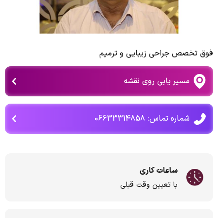
فوق تخصص جراحی زیبایی و ترمیم
مسیر یابی روی نقشه
شماره تماس: 06633314858
ساعات کاری
با تعیین وقت قبلی