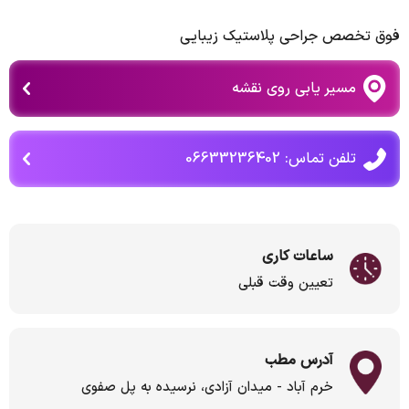
فوق تخصص جراحی پلاستیک زیبایی
مسیر یابی روی نقشه
تلفن تماس: 06633236402
ساعات کاری
تعیین وقت قبلی
آدرس مطب
خرم آباد - میدان آزادی، نرسیده به پل صفوی