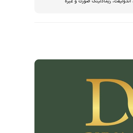
اندولیفت، ریمادلینگ صورت و غیره