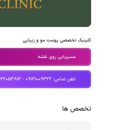
کلینیک تخصصی پوست مو و زیبایی
مسیریابی روی نقشه
تلفن تماس: 09121009322 - 02122053816
تخصص ها