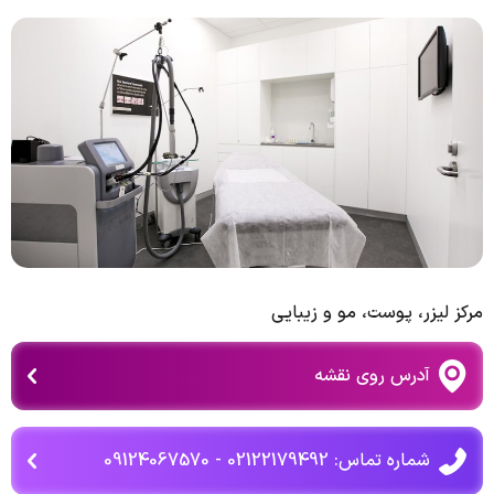
مرکز لیزر، پوست، مو و زیبایی
آدرس روی نقشه
شماره تماس: 02122179492​ - 09124067570