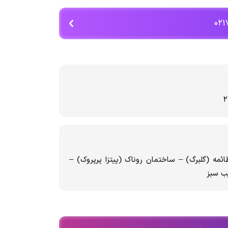
ائمه (گلبرگ) – ساختمان روناک (پیتزا پرپروک) –