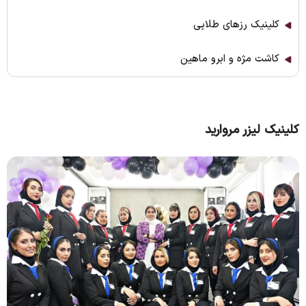
كلينيک رزهای طلايی
کاشت مژه و ابرو ماهین
کلینیک لیزر مروارید