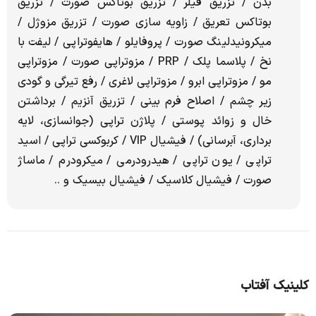
بدن / تزریق فیلر / تزریق بوتاکس صورت / تزریق
بوتاکس تعریق / زاویه سازی صورت / تزریق مزوژل /
میکرونیدلینگ صورت / پروفایلو / هایفوتراپی / لیفت با
نخ / پلاسما پلک / PRP / مزوتراپی صورت / مزوتراپی
مو / مزوتراپی ابرو / مزوتراپی لاغری / رفع تیرگی و گودی
زیر چشم / اصلاح فرم بینی / تزریق آنزیم / برداشتن
خال و زوائد پوستی / پلاژن تراپی (جوانسازی، لایه
برداری، آبرسانی) / فیشیال VIP / کربوکسی تراپی / اسید
تراپی / یون تراپی / هیدرودرمی / میکرودرم / ماساژ
صورت / فیشیال کلاسیک / فیشیال بیسیک و ..
کلینیک آفتاب