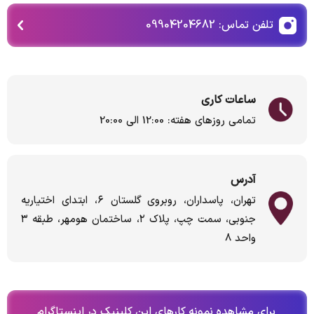
تلفن تماس: 09904204682
ساعات کاری
تمامی روزهای هفته: 12:00 الی 20:00
آدرس
تهران، پاسداران، روبروی گلستان ۶، ابتدای اختیاریه
جنوبی، سمت چپ، پلاک ۲، ساختمان هومهر، طبقه ۳
واحد ۸
برای مشاهده نمونه کارهای این کلینیک در اینستاگرام