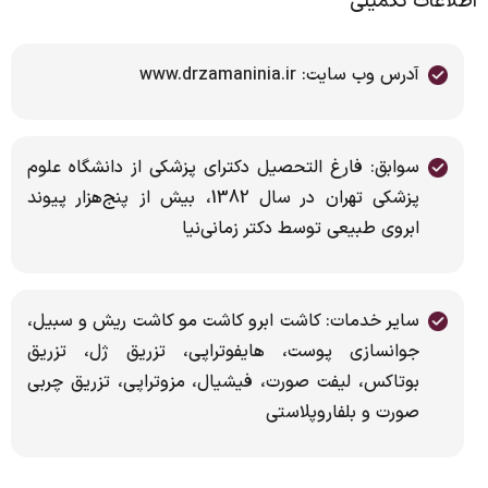
اطلاعات تکمیلی
آدرس وب سایت: www.drzamaninia.ir
سوابق: فارغ التحصیل دکترای پزشکی از دانشگاه علوم
پزشکی تهران در سال 1382، بیش از پنج‌هزار پیوند
ابروی طبیعی توسط دکتر زمانی‌نیا
سایر خدمات: کاشت ابرو کاشت مو کاشت ریش و سبیل،
جوانسازی پوست، هایفوتراپی، تزریق ژل، تزریق
بوتاکس، لیفت صورت، فیشیال، مزوتراپی، تزریق چربی
صورت و بلفاروپلاستی