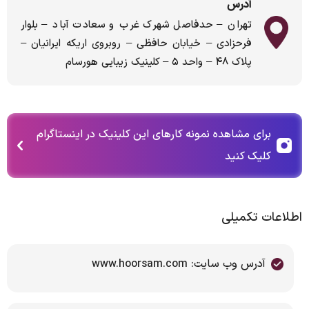
آدرس
تهران – حدفاصل شهرک غرب و سعادت آباد – بلوار
فرحزادى – خيابان حافظى – روبروى اريكه ايرانيان –
پلاك ٤٨ – واحد ۵ – کلینیک زیبایی هورسام
برای مشاهده نمونه کارهای این کلینیک در اینستاگرام
کلیک کنید
اطلاعات تکمیلی
آدرس وب سایت: www.hoorsam.com