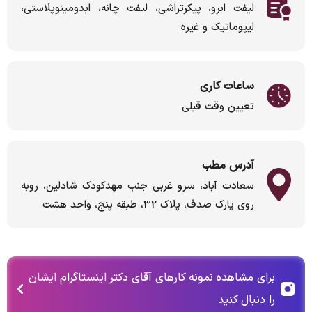
لیفت ابرو، پیکرتراشی، لیفت چانه، ابدومینوپلاستی،
لیپوماتیک و غیره
ساعات کاری
تعیین وقت قبلی
آدرس مطب
سعادت آباد، سرو غربی جنب مهدکودک شادلین، روبه
روی پارک صدف، پلاک 32، طبقه پنج، واحد هشت
برای مشاهده نمونه کارهای آقای دکتر اینستاگرام ایشان
را دنبال کنید