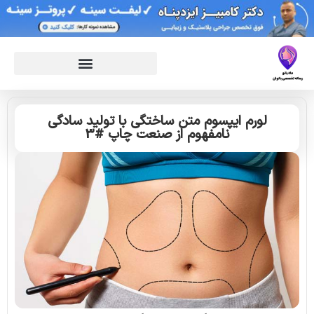
لورم ایپسوم متن ساختگی با تولید سادگی
نامفهوم از صنعت چاپ #3