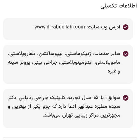
اطلاعات تکمیلی
آدرس وب سایت: www.dr-abdollahi.com
سایر خدمات: ژنیکوماستی، لیپوساکشن، بلفاروپلاستی،
ماموپلاستی، ابدومینوپلاستی، جراحی بینی، پروتز سینه
و غیره
سوابق: با 15 سال تجربه، کلینیک جراحی زیبایى دکتر
سیده مطهره عبدالهی ادعا دارد که جزو یکى از بهترین و
مجهزترین مراکز زیبایى تهران مى‌باشد.