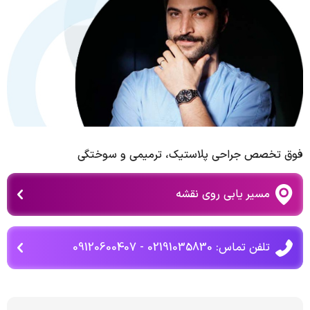
فوق تخصص جراحی پلاستیک، ترمیمی و سوختگی
مسیر یابی روی نقشه
تلفن تماس: 02191035830 - 09120600407