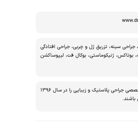
 جراحی سینه، تزریق ژل و چربی، جراحی افتادگی
، بوتاکس، ژنیکوماستی، بوکال فت، لیپوساکشن
سوابق: دکتر کامبیز ایزد پناه مدرک فوق تخصصی جراحی پلاستیک و زیبایی را در سال ۱۳۹۶
باشند.