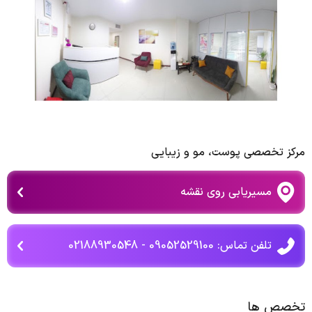
مرکز تخصصی پوست، مو و زیبایی
مسیریابی روی نقشه
تلفن تماس: 09052529100 - 02188930548
تخصص ها