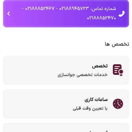
شماره تماس: 02188945723 - 02188852467 -
02188852470
تخصص ها
تخصص
خدمات تخصصی جوانسازی
ساعات کاری
با تعیین وقت قبلی