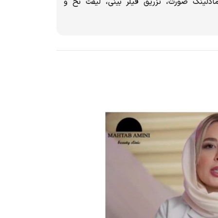
ادلینگ صورت، تزریق فیلر بینی، لیفت نخ و