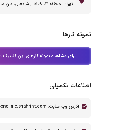
تهران، منطقه 3، خیابان شریعتی، بین میرداماد و ظفر، کلینیک زیبایی ماه طلایی
نمونه کارها
برای مشاهده نمونه کارهای این کلینیک در
اطلاعات تکمیلی
آدرس وب سایت: www.goldenmoonclinic.shahrint.com