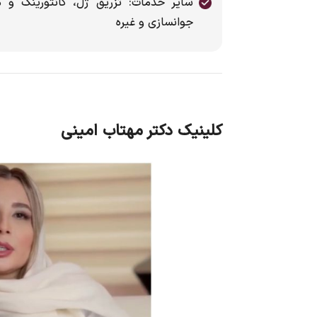
سایر خدمات: تزریق ژل، کانتورینگ و م
جوانسازی و غیره
کلینیک دکتر مهتاب امینی