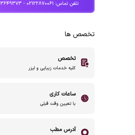
تلفن تماس: 02122870061 - 09193649373
تخصص ها
تخصص
کلیه خدمات زیبایی و لیزر
ساعات کاری
با تعیین وقت قبلی
آدرس مطب