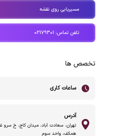
مسیریابی روی نقشه
تلفن تماس: 02179301
تخصص ها
ساعات کاری
آدرس
تهران، سعادت آباد، میدان کاج، خ سرو غ
همکف، واحد سوم