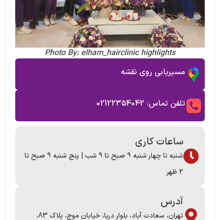
Photo By: elham_hairclinic highlights
مسیریابی روی نقشه
تلفن تماس: 02122354042
ساعات کاری
شنبه تا چهار شنبه 9 صبح تا 9 شب | پنج شنبه 9 صبح تا
2 ظهر
آدرس
تهران، سعادت آباد، بلوار دریا، خیابان موج، پلاک 83،