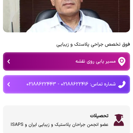
فوق تخصص جراحی پلاستک و زیبایی
مسیر یابی روی نقشه
شماره تماس: 02188622416 - 02188622443
تحصیلات
عضو انجمن جراحان پلاستیک و زیبایی ایران و ISAPS