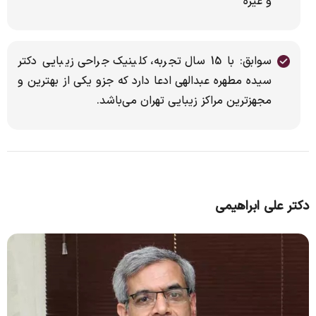
و غیره
سوابق: با 15 سال تجربه، کلینیک جراحی زیبایى دکتر
سیده مطهره عبدالهی ادعا دارد که جزو یکى از بهترین و
مجهزترین مراکز زیبایى تهران مى‌باشد.
دکتر علی ابراهیمی