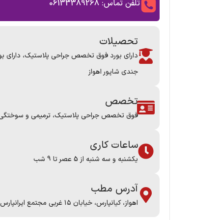
تلفن تماس: 06133389268
تحصیلات
دارای بورد فوق تخصص جراحی پلاستیک، دارای بور
جندی شاپور اهواز
تخصص
فوق تخصص جراحی پلاستیک، ترمیمی و سوختگی
ساعات کاری
یکشنبه و سه شنبه از 5 عصر تا 9 شب
آدرس مطب
اهواز، کیانپارس، خیابان ۱۵ غربی مجتمع ایرانپارس طبقه دوم