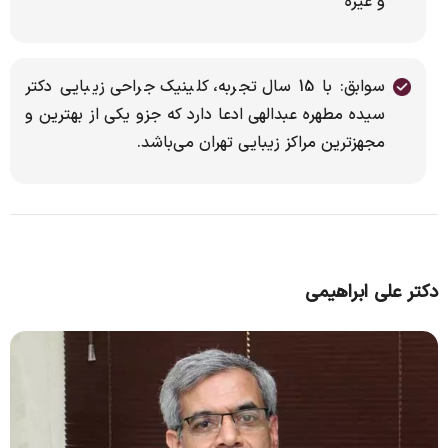
و غیره
سوابق: با 15 سال تجربه، کلینیک جراحی زیبایى دکتر
سیده مطهره عبدالهی ادعا دارد که جزو یکى از بهترین و
مجهزترین مراکز زیبایى تهران مى‌باشد.
دکتر علی ابراهیمی