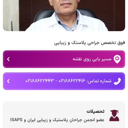
فوق تخصص جراحی پلاستک و زیبایی
مسیر یابی روی نقشه
شماره تماس: 02188622416 - 02188622443
تحصیلات
عضو انجمن جراحان پلاستیک و زیبایی ایران و ISAPS