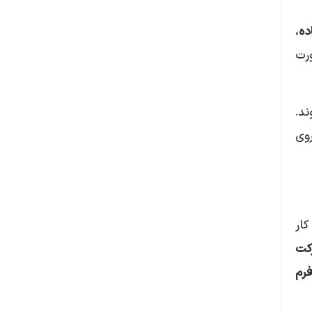
ده
،
رت
د.
وی
کار
رکت
فرم