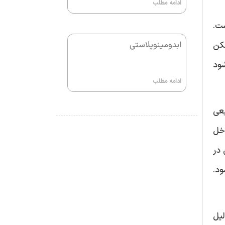
ادامه مطلب
ست.
ممکن
ابدومینوپلاستی
 شود
ادامه مطلب
یعی
اخل
 در
ود.
یل