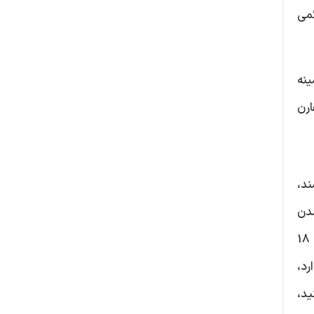
می
نه
ارن
ند،
 بزرگ شدن
مجدد سینه‌های خود شده‌اند، هرچند این موارد بسیار نادر است. به‌عنوان یک قاعده کلی، ما معمولاً تا بعد از 18
رد،
ید،