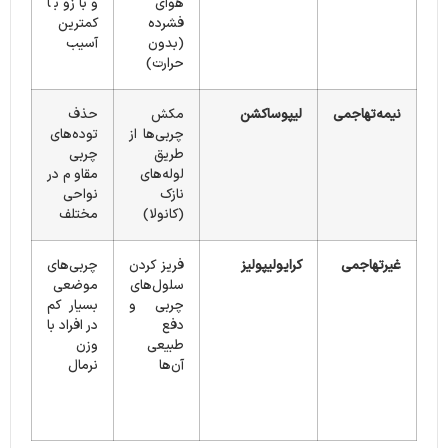
هوای
و بازو با
فشرده
کمترین
(بدون
آسیب
حرارت)
نیمه‌تهاجمی
لیپوساکشن
مکش
حذف
چربی‌ها از
توده‌های
طریق
چربی
لوله‌های
مقاوم در
نازک
نواحی
(کانولا)
مختلف
غیرتهاجمی
کرایولیپولیز
فریز کردن
چربی‌های
سلول‌های
موضعی
چربی و
بسیار کم
دفع
در افراد با
طبیعی
وزن
آن‌ها
نرمال