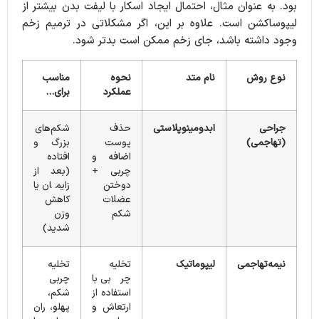
بود.
به عنوان مثال، احتمال ایجاد اسکار با لیفت بدن بیشتر از
لیپوساکشن است.
علاوه بر این، اگر مشکلاتی در ترمیم زخم
وجود داشته باشد، جای زخم ممکن است بدتر شود.
نوع روش
نام متد
نحوه
مناسب
عملکرد
برای…
جراحی
ابدومینوپلاستی
حذف
شکم‌های
(تهاجمی)
پوست
بزرگ و
اضافه و
افتاده
چربی +
(بعد از
دوختن
زایمان یا
عضلات
کاهش
شکم
وزن
شدید)
نیمه‌تهاجمی
لیپوماتیک
تخلیه
تخلیه
چربی با
چربی
استفاده از
شکم،
ارتعاش و
پهلو، ران