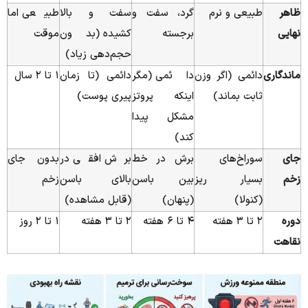
ظاهر
طبیعی و نرم
گرد، سفت و
سفت و بالا
طبیعی اما
نهایی
برجسته
کشیده (بدون
موقت
حجم‌دهی زیاد)
ماندگاری
دائمی (اگر وزن
دائمی (مگر
دائمی (تا زمان
۱ تا ۲ سال
ثابت بماند)
اینکه پروتز
پیری پوست)
مشکل پیدا
کند)
جای
سوراخ‌های
برش در خط
برش افقی در
بدون جای
زخم
بسیار ریز
بین باسن
بالای باسن
زخم
(کنولا)
(پنهان)
(قابل مشاهده)
دوره
۲ تا ۳ هفته
۴ تا ۶ هفته
۲ تا ۳ هفته
۱ تا ۲ روز
نقاهت