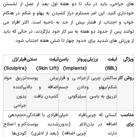
های جراحی، باید در یک تا دو هفته اول بعد از عمل از نشستن
خودداری کنید.
این امر مستلزم دراز کشیدن به پهلو و شکم در هنگام
خواب و اجتناب از فشار بیش از حد به ناحیه است.
اکثر افراد می
توانند پس از حدود دو هفته به سر کار خود بازگردند، در حالی که باید
از ورزش های شدید برای حدود چهار تا شش هفته اجتناب شود.
ویژگی
لیفت برزیلی
پروتز باسن
لیفت سنتی
فیلر/ژل
(Sculptra)
(Skin Lift)
(Implants)
(BBL)
روش کار
ساکشن چربی از
جراحی و قرار
برش پوست
تزریق مواد
شکم/پهلو و
دادن جسم
اضافه و بالا
پرکننده
تزریق به باسن
سیلیکونی
کشیدن بافت
بدون
جراحی
مناسب
کسانی که چربی
افراد خیلی
افرادی با افتادگی
حجم‌دهی
برای
اضافه در بدن
لاغر (بدون
شدید پوست
کم و اصلاح
دارند
چربی اضافه)
(بعد از لاغری)
گودی‌ها