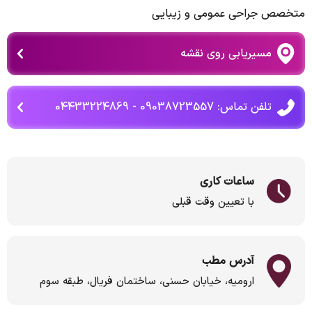
متخصص جراحی عمومی و زیبایی
مسیریابی روی نقشه
تلفن تماس: 09038723557 - 04433224869
ساعات کاری
با تعیین وقت قبلی
آدرس مطب
ارومیه، خیابان حسنی، ساختمان فریال، طبقه سوم