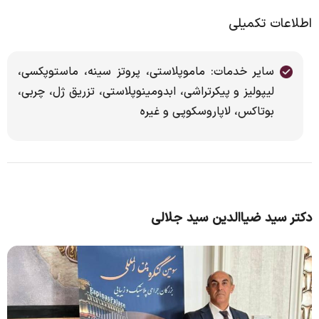
اطلاعات تکمیلی
سایر خدمات: ماموپلاستی، پروتز سينه، ماستوپكسي،
ليپوليز و پيكرتراشي، ابدومينوپلاستي، تزريق ژل، چربي،
بوتاكس، لاپاروسكوپی و غیره
دکتر سید ضیاالدین سید جلالی