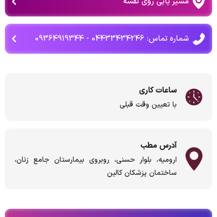
مسیر یابی روی نقشه
شماره تماس: 04433434246 - 09364919344
ساعات کاری
با تعیین وقت قبلی
آدرس مطب
ارومیه، بلوار حسنی، روبروی بیمارستان جامع زنان،
ساختمان پزشکان کالین