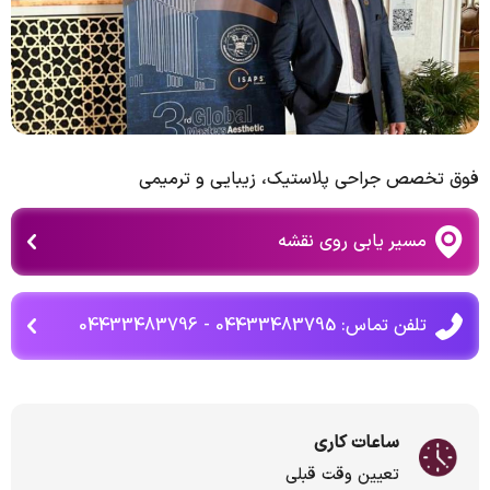
فوق تخصص جراحی پلاستیک، زیبایی و ترمیمی
مسیر یابی روی نقشه
تلفن تماس: 04433483795 - 04433483796
ساعات کاری
تعیین وقت قبلی