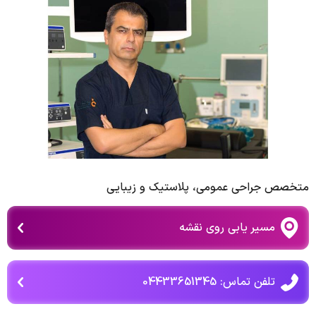
متخصص جراحی عمومی، پلاستیک و زیبایی
مسیر یابی روی نقشه
تلفن تماس: 04433651345