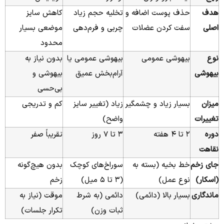
هدف
حذف پوست اضافه و
تخلیه حجم زیاد
کاهش سایز
اصلی
سفت کردن عضلات
چربی و فرم‌دهی
موضعی بسیار
محدود
نوع
بیهوشی عمومی
بیهوشی عمومی یا
بدون نیاز به
بیهوشی
آرام‌بخش عمیق
بیهوشی و
بی‌حسی
میزان
بسیار زیاد و چشمگیر
زیاد (تغییر سایز
کم و تدریجی
تغییرات
واضح)
دوره
۲ تا ۴ هفته
۳ تا ۷ روز
تقریباً صفر
نقاهت
جای زخم
خط بخیه (بسته به
سوراخ‌های کوچک
بدون هیچ‌گونه
(اسکار)
نوع عمل)
(۳ تا ۵ میل)
زخم
ماندگاری
بسیار بالا (دائمی)
دائمی (به شرط
موقت (نیاز به
ثبات وزن)
تکرار جلسات)