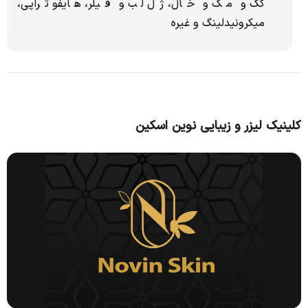
کک و مک و خال، ژل لب و فیلر، هایفو تراپی،
میکرونیدلینگ و غیره
كلينيک ليزر و زيبايی نوين اسكين