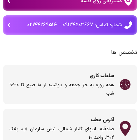
مسیریابی روی نقشه
شماره تماس: 09124503667 – 02144269514
تخصص ها
ساعات کاری
همه روزه به جز جمعه و دوشنبه از 10 صبح تا 9:30
شب
آدرس مطب
صادقیه، انتهای گلناز شمالی، نبش سازمان آب، پلاک
۳۰۲، واحد ۱۰