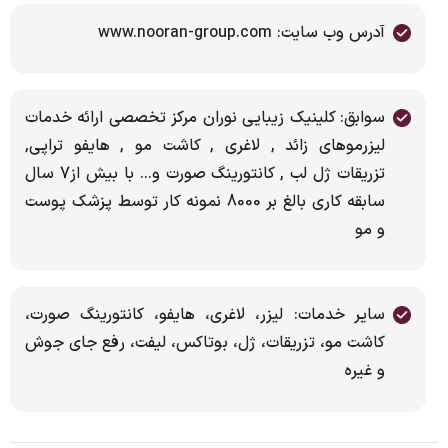
آدرس وب سایت: www.nooran-group.com
سوابق: کلینیک زیبایی نوران مرکز تخصصی ارائه خدمات
لیزرموهای زائد , لاغری , کاشت مو , هایفو تراپی,
تزریقات ژل لب , کانتورینگ صورت و… با بیش از7 سال
سابقه کاری بالغ بر 8000 نمونه کار توسط پزشک پوست
و مو
سایر خدمات: لیزر، لاغری، هایفو، کانتورینگ صورت،
کاشت مو، تزریقات، ژل، بوتاکس، لیفت، رفع جای جوش
و غیره