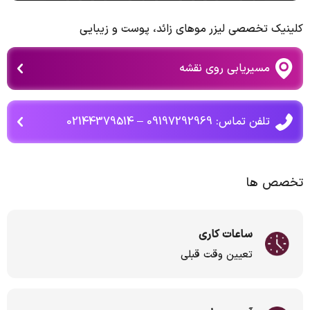
كلينیک تخصصي ليزر موهاي زائد، پوست و زيبايي
مسیریابی روی نقشه
تلفن تماس: 09197292969 – 02144379514
تخصص ها
ساعات کاری
تعیین وقت قبلی