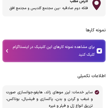
آدرس مطب
فلكه دوم صادقيه -بين مجتمع گلديس و مجتمع افق
نمونه کارها
برای مشاهده نمونه کارهای این کلینیک در اینستاگرام
کلیک کنید
اطلاعات تکمیلی
سایر خدمات: ليزر موهاي زائد، هايفو،جوانسازي صورت
و غبغب و گردن و بدن، پاكسازي و فيشيال، بوتاكس،
تزريق انواع ژل و فيلر و غیره