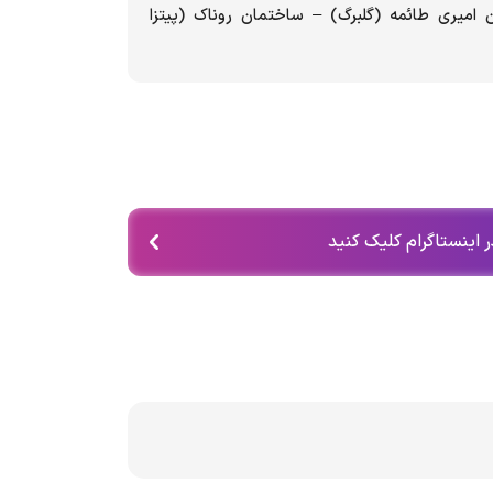
ن امیری طائمه (گلبرگ) – ساختمان روناک (پیتزا
 اینستاگرام کلیک کنید