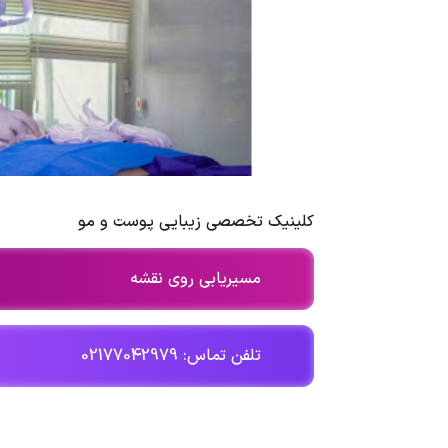
کلینیک تخصصی زیبایی پوست و مو
مسیریابی روی نقشه
تلفن تماس: 02177042979