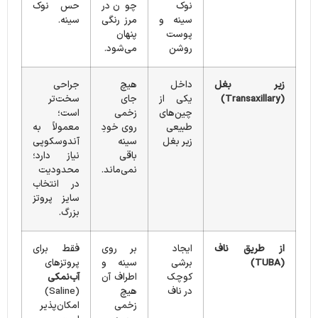
نوک
چون در
حس نوک
سینه و
مرز رنگی
سینه.
پوست
پنهان
روشن
می‌شود.
زیر بغل
داخل
هیچ
جراحی
(Transaxillary)
یکی از
جای
سخت‌تر
چین‌های
زخمی
است؛
طبیعی
روی خودِ
معمولاً به
زیر بغل
سینه
آندوسکوپی
باقی
نیاز دارد؛
نمی‌ماند.
محدودیت
در انتخاب
سایز پروتز
بزرگ.
از طریق ناف
ایجاد
بر روی
فقط برای
(TUBA)
برشی
سینه و
پروتزهای
کوچک
اطراف آن
آب‌نمکی
در ناف
هیچ
(Saline)
زخمی
امکان‌پذیر