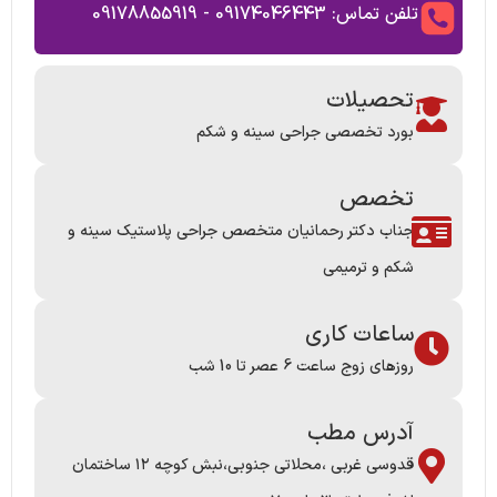
تلفن تماس: 09174046443 - 09178855919
تحصیلات
بورد تخصصی جراحی سینه و شکم
تخصص
جناب دکتر رحمانیان متخصص جراحی پلاستیک سینه و
شکم و ترمیمی
ساعات کاری
روزهای زوج ساعت 6 عصر تا 10 شب
آدرس مطب
قدوسی غربی ،محلاتی جنوبی،نبش کوچه ۱۲ ساختمان