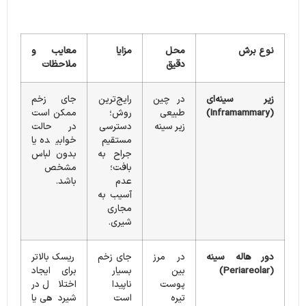
نوع برش
محل
مزایا
معایب و
دقیق
ملاحظات
زیر سینه‌ای
در چین
رایج‌ترین
جای زخم
(Inframammary)
طبیعی
روش؛
ممکن است
زیر سینه
دسترسی
در حالت
مستقیم
خوابیده یا
جراح به
بدون لباس
بافت؛
مشخص
عدم
باشد.
آسیب به
مجاری
شیری.
دور هاله سینه
در مرز
جای زخم
ریسک بالاتر
(Periareolar)
بین
بسیار
برای ایجاد
پوست
ناپیدا
اختلال در
تیره
است
شیردهی یا